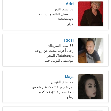
Adri
59 سنة, الثور
انا افضل الباليه والسباحة
Tatabánya
قران
Ricsi
36 سنة, السرطان
رجل أعزب يبحث عن زوجة
Tatabánya، المجر
موسيقى البوب، حب
Maja
22 سنة, القوس
امرأة جميلة تبحث عن شخص
مثلك
175 سم (5'9")، 53 كجم
(116 رطلا)
زواج