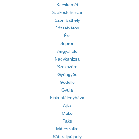
Kecskemét
Székesfehérvár
Szombathely
Józsefváros
Érd
Sopron
Angyalföld
Nagykanizsa
Szekszárd
Gyöngyös
Gödöllő
Gyula
Kiskunfélegyháza
Ajka
Makó
Paks
Mátészalka
Sátoraljaújhely