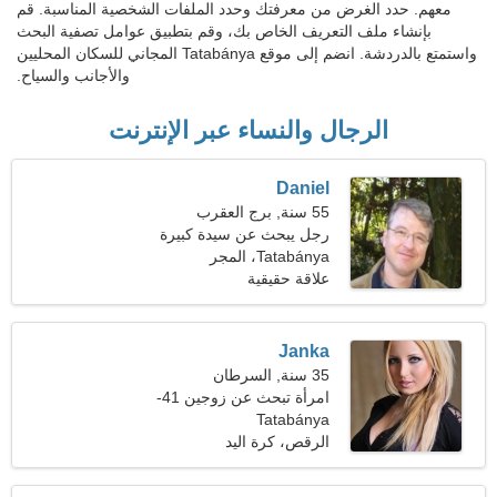
معهم. حدد الغرض من معرفتك وحدد الملفات الشخصية المناسبة. قم
بإنشاء ملف التعريف الخاص بك، وقم بتطبيق عوامل تصفية البحث
واستمتع بالدردشة. انضم إلى موقع Tatabánya المجاني للسكان المحليين
والأجانب والسياح.
الرجال والنساء عبر الإنترنت
Daniel
55 سنة, برج العقرب
رجل يبحث عن سيدة كبيرة
Tatabánya، المجر
علاقة حقيقية
Janka
35 سنة, السرطان
امرأة تبحث عن زوجين 41-
Tatabánya
46
الرقص، كرة اليد