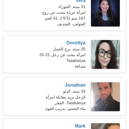
Vera
31 سنة, الجوزاء
امرأة عزباء تبحث عن زوج
167 سم (5'6")، 61 كجم
(134 رطلا)
الجولف، التجديف
Dorottya
25 سنة, برج الحمل
امرأة تبحث عن رجل 31-33
Tatabánya
صداقة
Jonathan
33 سنة, الدلو
الرجل يريد مقابلة امرأة
Tatabánya، المجر
بناء الجسم، تدريب القوة
Mark