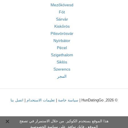
Mezőkövesd
Fót
Sárvár
Kiskőrös
Pilisvörösvár
Nyírbátor
Pécel
Szigethalom
Siklós
Szerencs
المجر
© 2026, HunDatingGo |
سياسة خاصة
|
تعليمات الاستخدام
|
اتصل بنا
هذا الموقع يستخدم الكوكيز. من خلال الاستمرار في تصفح
الموقع ، فإنك توافق على
سياسة الخصوصية