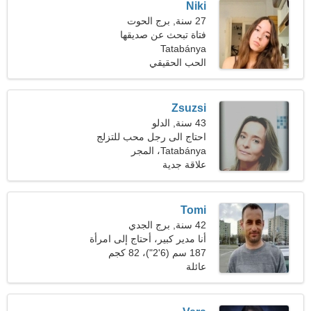
Niki
27 سنة, برج الحوت
فتاة تبحث عن صديقها
Tatabánya
الحب الحقيقي
Zsuzsi
43 سنة, الدلو
احتاج الى رجل محب للتزلج
معا
Tatabánya، المجر
علاقة جدية
Tomi
42 سنة, برج الجدي
أنا مدير كبير، أحتاج إلى امرأة
رائعة
187 سم (6'2")، 82 كجم
(180 رطلا)
عائلة