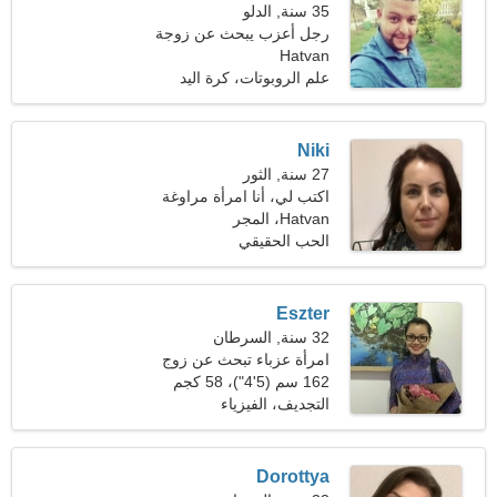
35 سنة, الدلو
رجل أعزب يبحث عن زوجة
Hatvan
27-33
علم الروبوتات، كرة اليد
Niki
27 سنة, الثور
اكتب لي، أنا امرأة مراوغة
Hatvan، المجر
الحب الحقيقي
Eszter
32 سنة, السرطان
امرأة عزباء تبحث عن زوج
38-40
162 سم (5'4")، 58 كجم
(127 رطلا)
التجديف، الفيزياء
Dorottya