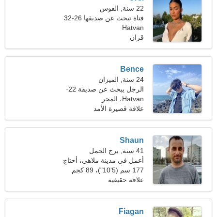
22 سنة, القوس
فتاة تبحث عن صديقها 26-32
Hatvan
قران
Bence
24 سنة, الميزان
الرجل يبحث عن صديقة 22-
29
Hatvan، المجر
علاقة قصيرة الأمد
Shaun
41 سنة, برج الحمل
أعمل في مدينة ملاهي، أحتاج
إلى امرأة طيبة
177 سم (5'10")، 89 كجم
(196 رطل)
علاقة حقيقية
Fiagan