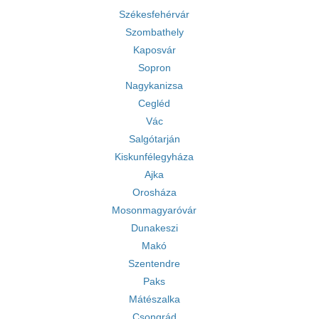
Székesfehérvár
Szombathely
Kaposvár
Sopron
Nagykanizsa
Cegléd
Vác
Salgótarján
Kiskunfélegyháza
Ajka
Orosháza
Mosonmagyaróvár
Dunakeszi
Makó
Szentendre
Paks
Mátészalka
Csongrád