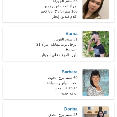
33 سنة, الجوزاء
امرأة تبحث عن زوجين
160 سم (5'3")، 63 كجم
(138 رطلا)
أفلام فيديو، إبحار
Barna
31 سنة, القوس
الرجل يريد مقابلة امرأة 21-
Hatvan
29
بلوز، العزف على الجيتار
Barbara
60 سنه, برج الحوت
احب البيانو والسباحة
Hatvan، المجر
علاقة جدية
Dorina
45 سنة, برج الجدي